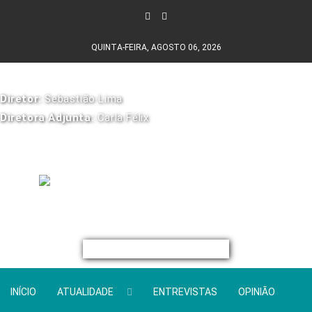
QUINTA-FEIRA, AGOSTO 06, 2026
Diretor:
Sebastião Lima
Diretora Adjunta:
Carla Félix
INÍCIO
ATUALIDADE
ENTREVISTAS
OPINIÃO