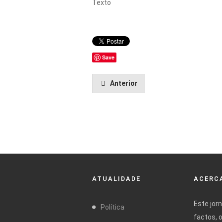
Texto
Save
Anterior
ATUALIDADE
ACERCA
Este jor
Política
factos, 