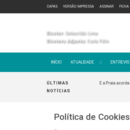
CAPAS
VERSÃO IMPRESSA
ASSINAR
FICHA
Diretor:
Sebastião Lima
Diretora Adjunta:
Carla Félix
INÍCIO
ATUALIDADE
ENTREVI
ÚLTIMAS
E a Praia acorda
NOTÍCIAS
Política de Cookies