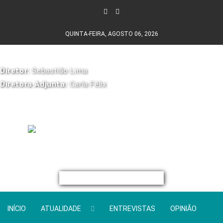
QUINTA-FEIRA, AGOSTO 06, 2026
Diretor:
Sebastião Lima
Diretora Adjunta:
Carla Félix
INÍCIO
ATUALIDADE
ENTREVISTAS
OPINIÃO