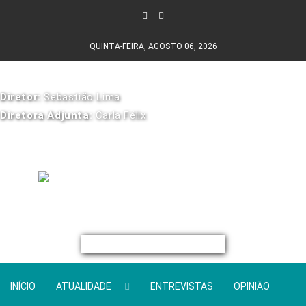
QUINTA-FEIRA, AGOSTO 06, 2026
Diretor:
Sebastião Lima
Diretora Adjunta:
Carla Félix
INÍCIO
ATUALIDADE
ENTREVISTAS
OPINIÃO