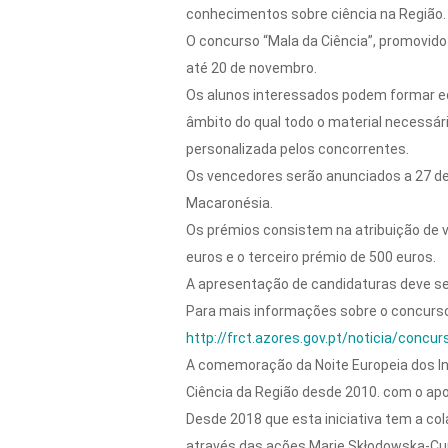
conhecimentos sobre ciência na Região.
O concurso “Mala da Ciência”, promovido 
até 20 de novembro.
Os alunos interessados podem formar eq
âmbito do qual todo o material necessár
personalizada pelos concorrentes.
Os vencedores serão anunciados a 27 de
Macaronésia.
Os prémios consistem na atribuição de v
euros e o terceiro prémio de 500 euros.
A apresentação de candidaturas deve se
Para mais informações sobre o concurso,
http://frct.azores.gov.pt/noticia/concur
A comemoração da Noite Europeia dos Inv
Ciência da Região desde 2010. com o apo
Desde 2018 que esta iniciativa tem a co
através das ações Marie Skłodowska-Curi