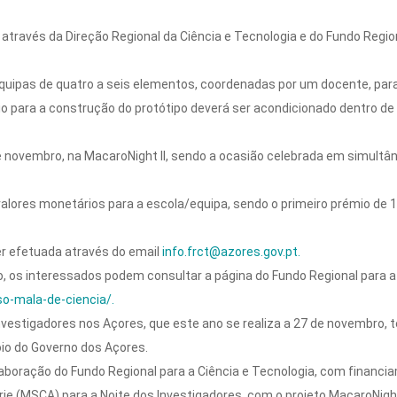
através da Direção Regional da Ciência e Tecnologia e do Fundo Region
uipas de quatro a seis elementos, coordenadas por um docente, para
io para a construção do protótipo deverá ser acondicionado dentro de
 novembro, na MacaroNight II, sendo a ocasião celebrada em simultâ
alores monetários para a escola/equipa, sendo o primeiro prémio de 
r efetuada através do email
info.frct@azores.gov.pt
.
 os interessados podem consultar a página do Fundo Regional para a 
so-mala-de-ciencia/.
estigadores nos Açores, que este ano se realiza a 27 de novembro, t
io do Governo dos Açores.
laboração do Fundo Regional para a Ciência e Tecnologia, com financ
e (MSCA) para a Noite dos Investigadores, com o projeto MacaroNight