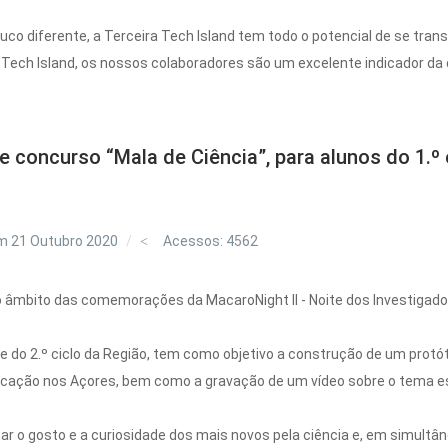
 diferente, a Terceira Tech Island tem todo o potencial de se tran
Tech Island, os nossos colaboradores são um excelente indicador da q
concurso “Mala de Ciência”, para alunos do 1.º e
m 21 Outubro 2020
Acessos: 4562
o âmbito das comemorações da MacaroNight II - Noite dos Investigado
º e do 2.º ciclo da Região, tem como objetivo a construção de um pro
licação nos Açores, bem como a gravação de um vídeo sobre o tema 
tar o gosto e a curiosidade dos mais novos pela ciência e, em simult