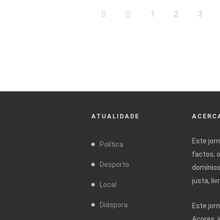
1
2
3
ATUALIDADE
ACERCA
Este jor
Política
factos, 
Desporto
domínios
justa, l
Local
Diáspora
Este jor
Açores, 