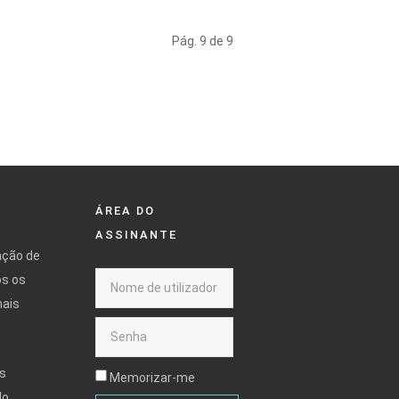
Pág. 9 de 9
ÁREA DO
ASSINANTE
ação de
os os
mais
s
Memorizar-me
do