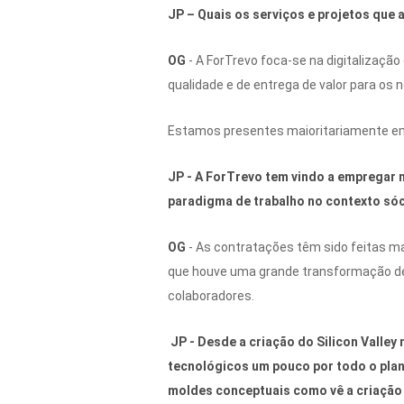
JP – Quais os serviços e projetos que
OG
- A ForTrevo foca-se na digitalizaç
qualidade e de entrega de valor para os 
Estamos presentes maioritariamente em 3 
JP - A ForTrevo tem vindo a empregar m
paradigma de trabalho no contexto sóc
OG
- As contratações têm sido feitas ma
que houve uma grande transformação de 
colaboradores.
JP - Desde a criação do Silicon Valle
tecnológicos um pouco por todo o pla
moldes conceptuais como vê a criação 