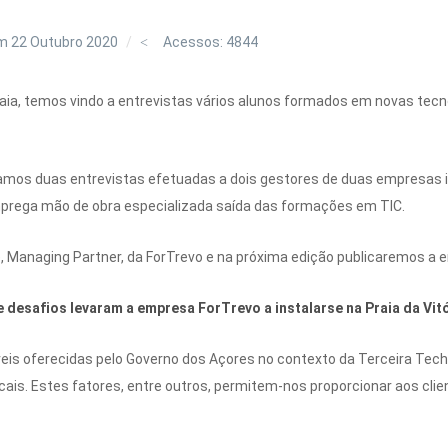
m 22 Outubro 2020
Acessos: 4844
aia, temos vindo a entrevistas vários alunos formados em novas tecn
amos duas entrevistas efetuadas a dois gestores de duas empresas in
emprega mão de obra especializada saída das formações em TIC.
 Managing Partner, da ForTrevo e na próxima edição publicaremos a e
e desafios levaram a empresa ForTrevo a instalarse na Praia da Vit
veis oferecidas pelo Governo dos Açores no contexto da Terceira Tec
ais. Estes fatores, entre outros, permitem-nos proporcionar aos cli