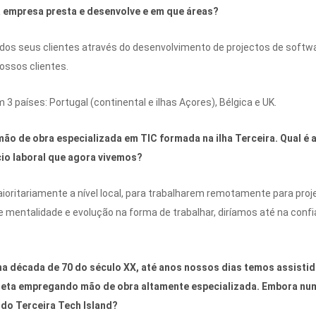
 a empresa presta e desenvolve e em que áreas?
ão dos seus clientes através do desenvolvimento de projectos de soft
nossos clientes.
países: Portugal (continental e ilhas Açores), Bélgica e UK.
ão de obra especializada em TIC formada na ilha Terceira. Qual é a
io laboral que agora vivemos?
ioritariamente a nível local, para trabalharem remotamente para pro
mentalidade e evolução na forma de trabalhar, diríamos até na confi
y na década de 70 do século XX, até anos nossos dias temos assisti
neta empregando mão de obra altamente especializada. Embora nu
do Terceira Tech Island?