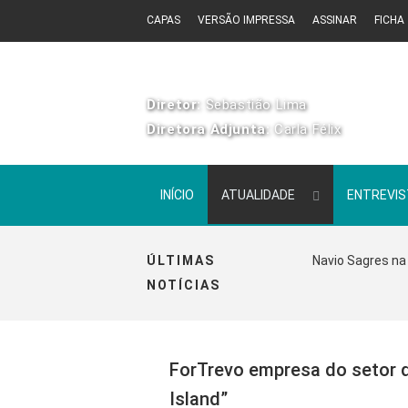
CAPAS
VERSÃO IMPRESSA
ASSINAR
FICHA
Diretor:
Sebastião Lima
Diretora Adjunta:
Carla Félix
INÍCIO
ATUALIDADE
ENTREVI
ÚLTIMAS
Navio Sagres na 
NOTÍCIAS
ForTrevo empresa do setor da
Island”