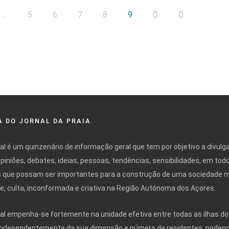
...
5
6
7
8
9
 DO JORNAL DA PRAIA
nal é um quinzenário de informação geral que tem por objetivo a divulg
opiniões, debates, ideias, pessoas, tendências, sensibilidades, em tod
 que possam ser importantes para a construção de uma sociedade 
ivre, culta, inconformada e criativa na Região Autónoma dos Açores.
nal empenha-se fortemente na unidade efetiva entre todas as ilhas do
independentemente da sua dimensão e número de residentes, poden