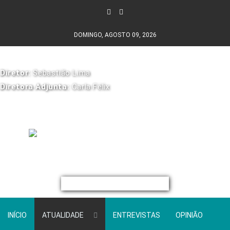
DOMINGO, AGOSTO 09, 2026
Diretor:
Sebastião Lima
Diretora Adjunta:
Carla Félix
INÍCIO
ATUALIDADE
ENTREVISTAS
OPINIÃO