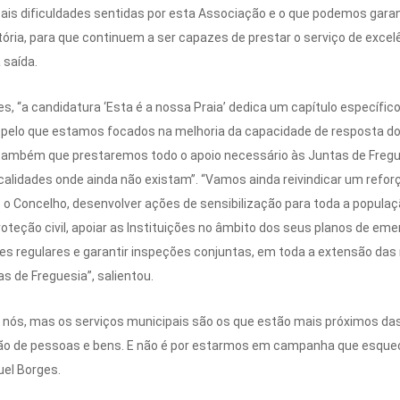
ais dificuldades sentidas por esta Associação e o que podemos garan
ória, para que continuem a ser capazes de prestar o serviço de excel
 saída.
es, “a candidatura ‘Esta é a nossa Praia’ dedica um capítulo específi
, pelo que estamos focados na melhoria da capacidade de resposta dos
r também que prestaremos todo o apoio necessário às Juntas de Fregu
ocalidades onde ainda não existam”. “Vamos ainda reivindicar um refo
 o Concelho, desenvolver ações de sensibilização para toda a popula
roteção civil, apoiar as Instituições no âmbito dos seus planos de e
ões regulares e garantir inspeções conjuntas, em toda a extensão das 
s de Freguesia”, salientou.
 nós, mas os serviços municipais são os que estão mais próximos da
ção de pessoas e bens. E não é por estarmos em campanha que esque
uel Borges.