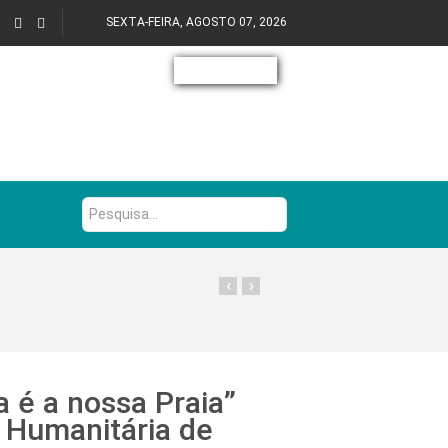
SEXTA-FEIRA, AGOSTO 07, 2026
Pesquisa...
‹
›
 é a nossa Praia”
o Humanitária de