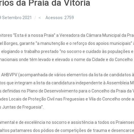
os da Praia da Vitória
9 Setembro 2021
Acessos: 2759
itores “Esta é a nossa Praia” a Vereadora da Câmara Municipal da Prai
el Borges, garante “a manutenção e o reforço dos apoios municipais
), elogiando o trabalho prestado “no socorro e cuidado às populaçõe
rnacionais onde têm levado e elevado o nome da Cidade e do Concelho
a AHBVPV (acompanhada de vários elementos da lista de candidatos 
 que integram a lista da candidatura independente à Assembleia Muni
s definidas no Plano de Desenvolvimento para o Concelho da Praia da 
des Locais de Proteção Civil nas Freguesias e Vila do Concelho onde 
s Juntas de Freguesia”.
ental e de excelência no socorro e assistência a todos os Praiense
altos patamares dos pódios de competições de trauma e desencarcera