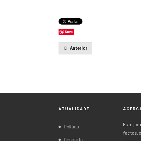
Save
Anterior
ATUALIDADE
ACERCA
Este jor
Política
factos, 
Desporto