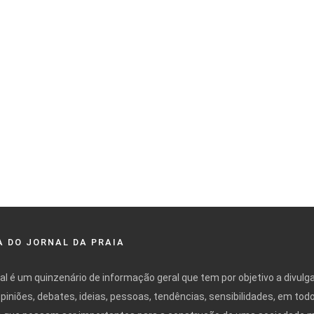
 DO JORNAL DA PRAIA
nal é um quinzenário de informação geral que tem por objetivo a divulg
opiniões, debates, ideias, pessoas, tendências, sensibilidades, em tod