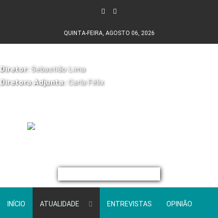
QUINTA-FEIRA, AGOSTO 06, 2026
Diretor:
Sebastião Lima
Diretora Adjunta:
Carla Félix
INÍCIO
ATUALIDADE
ENTREVISTAS
OPINIÃO