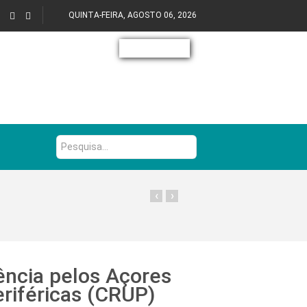
QUINTA-FEIRA, AGOSTO 06, 2026
Pesquisa...
‹
›
ência pelos Açores
eriféricas (CRUP)