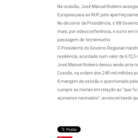
Na ocasião, José Manuel Bolieiro assegu
Europeia para as RUP, pelo aperfeiçoam
No decorrer da Presidência, o XIII Gover
maio, por videoconferência, e outro em 
passagem de testemunho.
O Presidente do Governo Regional manif
resiliência, acordado num valor de 672,5 
José Manuel Bolieiro deixou ainda uma 
Coesão, na ordem dos 240 mil milhões pa
À margem da sessão e questionado pelos
cumprir as metas em relação ao “que fi
açorianos vacinados”, acrescentando que