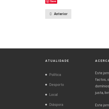
Save
Anterior
ATUALIDADE
ACERCA
Este jor
Política
factos, 
Desporto
domínios
justa, l
Local
Diáspora
Este jor