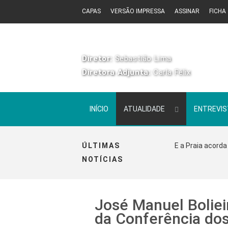
CAPAS
VERSÃO IMPRESSA
ASSINAR
FICHA
Diretor:
Sebastião Lima
Diretora Adjunta:
Carla Félix
INÍCIO
ATUALIDADE
ENTREVI
ÚLTIMAS
E a Praia acorda
NOTÍCIAS
José Manuel Boliei
da Conferência dos