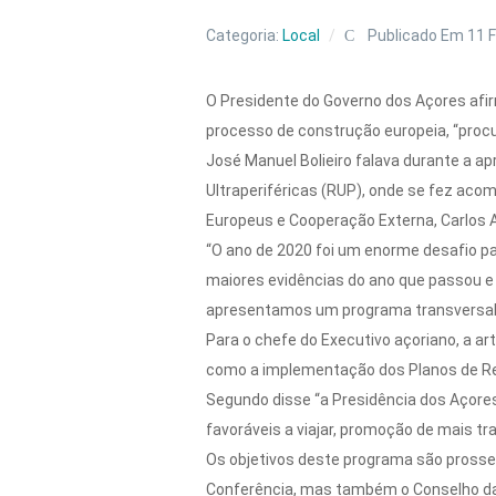
Categoria:
Local
Publicado Em 11 F
O Presidente do Governo dos Açores afir
processo de construção europeia, “proc
José Manuel Bolieiro falava durante a 
Ultraperiféricas (RUP), onde se fez acom
Europeus e Cooperação Externa, Carlos 
“O ano de 2020 foi um enorme desafio pa
maiores evidências do ano que passou e
apresentamos um programa transversal n
Para o chefe do Executivo açoriano, a a
como a implementação dos Planos de Re
Segundo disse “a Presidência dos Açore
favoráveis a viajar, promoção de mais trab
Os objetivos deste programa são prosseg
Conferência, mas também o Conselho da