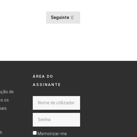
Seguinte
ÁREA DO
ASSINANTE
ação de
os os
mais
s
Memorizar-me