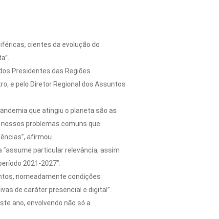
féricas, cientes da evolução do
a”.
 dos Presidentes das Regiões
ro, e pelo Diretor Regional dos Assuntos
pandemia que atingiu o planeta são as
aos nossos problemas comuns que
ncias”, afirmou.
a “assume particular relevância, assim
período 2021-2027”.
stintos, nomeadamente condições
ivas de caráter presencial e digital”.
ste ano, envolvendo não só a