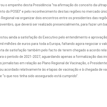
rou o empenho desta Presidência “na afirmação do conceito da ultraper
ento do POSEI” e pelo reconhecimento destas regiões no mercado únic
no Regional vai organizar dois encontros entre os presidentes das regi
novembro, que deverá ser realizado presencialmente, para fazer um b
estou ainda a satisfação do Executivo pelo entendimento e aprovaç
mil milhões de euros para toda a Europa, faltando agora negociar o val
nota de satisfação também pelo facto de terem chegado a acordo rel
ra o período de 2021-2027, aguardando apenas a formalização das ins
 jornalistas em relação ao Plano Regional de Vacinação, o President
cou acordado relativamente às etapas de vacinação e à chegada de va
 “o que nos tinha sido assegurado está cumprido”.