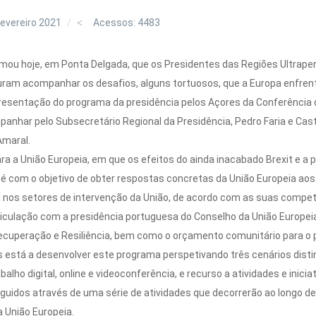
evereiro 2021
Acessos: 4483
mou hoje, em Ponta Delgada, que os Presidentes das Regiões Ultraperi
uram acompanhar os desafios, alguns tortuosos, que a Europa enfrent
apresentação do programa da presidência pelos Açores da Conferência
panhar pelo Subsecretário Regional da Presidência, Pedro Faria e Cast
Amaral.
ra a União Europeia, em que os efeitos do ainda inacabado Brexit e a 
 é com o objetivo de obter respostas concretas da União Europeia 
os setores de intervenção da União, de acordo com as suas competê
rticulação com a presidência portuguesa do Conselho da União Europei
cuperação e Resiliência, bem como o orçamento comunitário para o 
s está a desenvolver este programa perspetivando três cenários di
alho digital, online e videoconferência, e recurso a atividades e iniciat
uidos através de uma série de atividades que decorrerão ao longo de
 União Europeia.