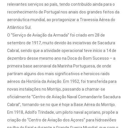
relevantes serviços ao país, tendo contribuído ainda para o
reconhecimento de Portugal nos anais dos grandes feitos da
aeronáutica mundial, ao protagonizar a Travessia Aérea do
Atlântico Sul.
O “Serviço de Aviação da Armada” foi criado em 28 de
setembro de 1917, muito devido às iniciativas de Sacadura
Cabral, sendo que a atividade operacional teve início a 14 de
dezembro desse mesmo ano na Doca do Bom Sucesso – a
primeira base aeronaval da Marinha Portuguesa, de onde
partiram alguns dos mais significativos e heroicos raids
aéreos da História da Aviação. Em 1952, foi transferida para
novas instalações no Montijo, passando a chamar-se
oficialmente “Centro de Aviação Naval Comandante Sacadura
Cabral", tornando-se no que é hoje a Base Aérea do Montijo.
Em 1918, Adolfo Trindade, um piloto naval açoriano, propõe a
criação do “Centro de Aviação dos Açores” para hidroaviões
na ilha do Faial e durante a Grande Guerra Mundial, que com o