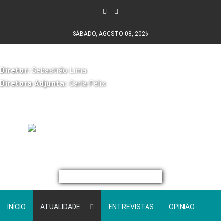
SÁBADO, AGOSTO 08, 2026
Diretor:
Sebastião Lima
Diretora Adjunta:
Carla Félix
INÍCIO
ATUALIDADE
ENTREVISTAS
OPINIÃO