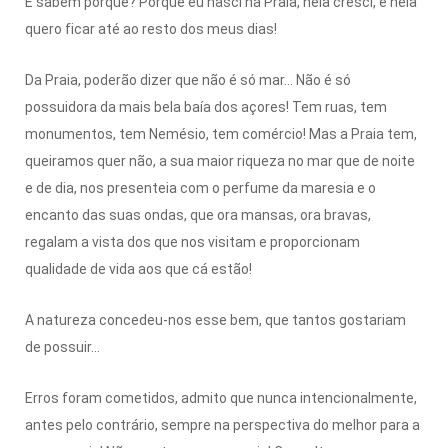
E sabem porquê? Porque eu nasci na Praia, nela cresci, e nela
quero ficar até ao resto dos meus dias!
Da Praia, poderão dizer que não é só mar... Não é só
possuidora da mais bela baía dos açores! Tem ruas, tem
monumentos, tem Nemésio, tem comércio! Mas a Praia tem,
queiramos quer não, a sua maior riqueza no mar que de noite
e de dia, nos presenteia com o perfume da maresia e o
encanto das suas ondas, que ora mansas, ora bravas,
regalam a vista dos que nos visitam e proporcionam
qualidade de vida aos que cá estão!
A natureza concedeu-nos esse bem, que tantos gostariam
de possuir...
Erros foram cometidos, admito que nunca intencionalmente,
antes pelo contrário, sempre na perspectiva do melhor para a