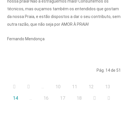
nossa praia! Não a estraguemos mais! Consultemos os
técnicos, mas ouçamos também os entendidos que gostam
da nossa Praia, e estão dispostos a dar o seu contributo, sem
outra razão, que não seja por AMOR À PRAIA!
Fernando Mendonça
Pág. 14 de 51
...
10
11
12
13
14
...
16
17
18