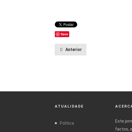
Save
Anterior
ATUALIDADE
ACERCA
Este jor
Política
factos, 