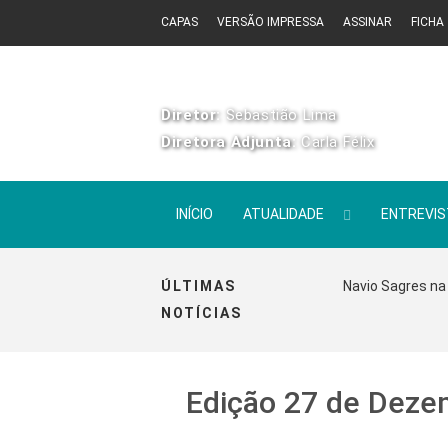
CAPAS
VERSÃO IMPRESSA
ASSINAR
FICHA
Diretor:
Sebastião Lima
Diretora Adjunta:
Carla Félix
INÍCIO
ATUALIDADE
ENTREVI
ÚLTIMAS
Navio Sagres na 
NOTÍCIAS
Edição 27 de Deze