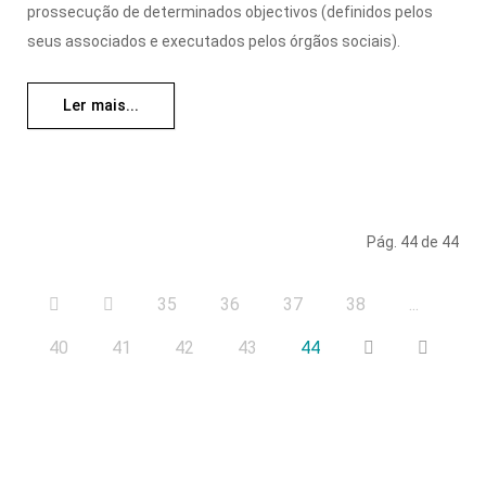
prossecução de determinados objectivos (definidos pelos
seus associados e executados pelos órgãos sociais).
Ler mais...
Pág. 44 de 44
35
36
37
38
...
40
41
42
43
44