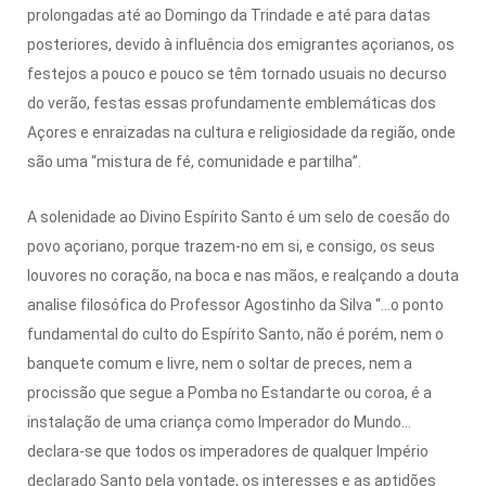
prolongadas até ao Domingo da Trindade e até para datas
posteriores, devido à influência dos emigrantes açorianos, os
festejos a pouco e pouco se têm tornado usuais no decurso
do verão, festas essas profundamente emblemáticas dos
Açores e enraizadas na cultura e religiosidade da região, onde
são uma “mistura de fé, comunidade e partilha”.
A solenidade ao Divino Espírito Santo é um selo de coesão do
povo açoriano, porque trazem-no em si, e consigo, os seus
louvores no coração, na boca e nas mãos, e realçando a douta
analise filosófica do Professor Agostinho da Silva “…o ponto
fundamental do culto do Espírito Santo, não é porém, nem o
banquete comum e livre, nem o soltar de preces, nem a
procissão que segue a Pomba no Estandarte ou coroa, é a
instalação de uma criança como Imperador do Mundo…
declara-se que todos os imperadores de qualquer Império
declarado Santo pela vontade, os interesses e as aptidões