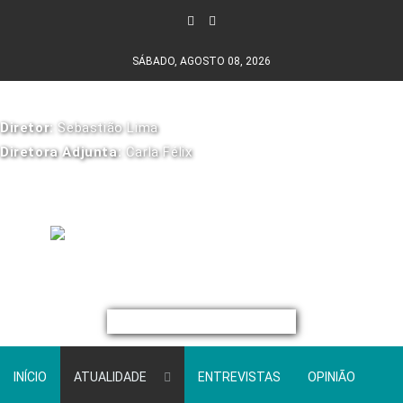
SÁBADO, AGOSTO 08, 2026
Diretor:
Sebastião Lima
Diretora Adjunta:
Carla Félix
INÍCIO
ATUALIDADE
ENTREVISTAS
OPINIÃO