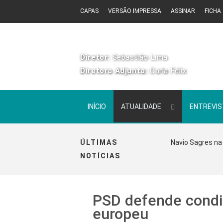
CAPAS
VERSÃO IMPRESSA
ASSINAR
FICHA
Diretor:
Sebastião Lima
Diretora Adjunta:
Carla Félix
INÍCIO
ATUALIDADE
ENTREVI
ÚLTIMAS
Navio Sagres na 
NOTÍCIAS
PSD defende condi
europeu