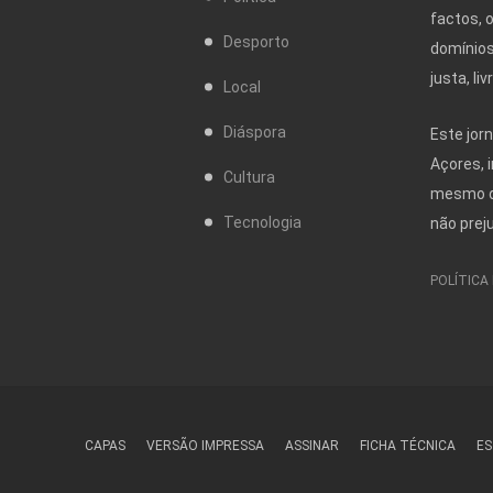
factos, 
Desporto
domínios
justa, l
Local
Diáspora
Este jor
Açores, 
Cultura
mesmo da
Tecnologia
não prej
POLÍTICA
CAPAS
VERSÃO IMPRESSA
ASSINAR
FICHA TÉCNICA
ES