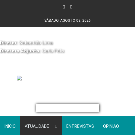
SÁBADO, AGOSTO 08, 2026
Diretor:
Sebastião Lima
Diretora Adjunta:
Carla Félix
INÍCIO
ATUALIDADE
ENTREVISTAS
OPINIÃO