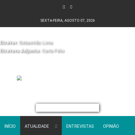
SEXTA-FEIRA, AGOSTO 07, 2026
Diretor:
Sebastião Lima
Diretora Adjunta:
Carla Félix
INÍCIO
ATUALIDADE
ENTREVISTAS
OPINIÃO