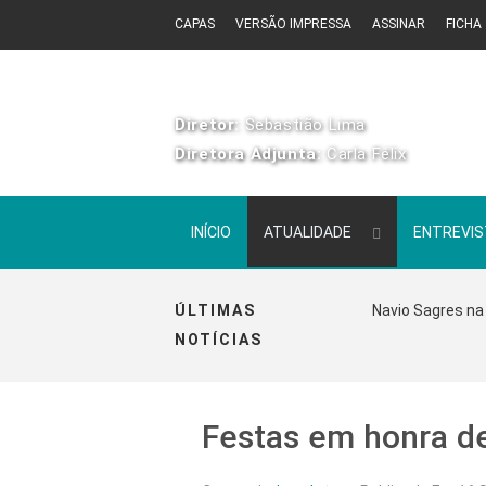
CAPAS
VERSÃO IMPRESSA
ASSINAR
FICHA
Diretor:
Sebastião Lima
Diretora Adjunta:
Carla Félix
INÍCIO
ATUALIDADE
ENTREVI
ÚLTIMAS
Navio Sagres na 
NOTÍCIAS
Festas em honra de