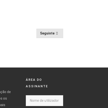
Seguinte
ÁREA DO
ASSINANTE
ação de
os os
mais