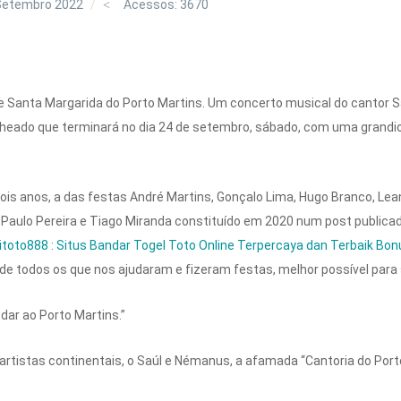
Setembro 2022
Acessos: 3670
 de Santa Margarida do Porto Martins.
Um concerto musical do cantor Sa
heado que terminará no dia 24 de setembro, sábado, com uma grandio
s anos, a das festas André Martins, Gonçalo Lima, Hugo Branco, Leand
, Paulo Pereira e Tiago Miranda constituído em 2020 num post public
itoto888 : Situs Bandar Togel Toto Online Terpercaya dan Terbaik Bo
de todos os que nos ajudaram e fizeram festas, melhor possível para 
dar ao Porto Martins.”
artistas continentais, o Saúl e Némanus, a afamada “Cantoria do Port