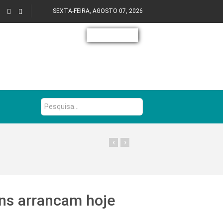
SEXTA-FEIRA, AGOSTO 07, 2026
Pesquisa...
‹
›
ins arrancam hoje