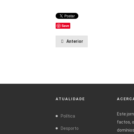
Save
Anterior
ATUALIDADE
ACERCA
Este jor
Política
factos, 
Desporto
domínios