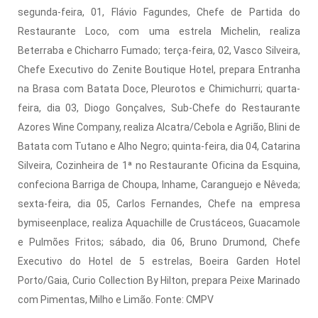
segunda-feira, 01, Flávio Fagundes, Chefe de Partida do
Restaurante Loco, com uma estrela Michelin, realiza
Beterraba e Chicharro Fumado; terça-feira, 02, Vasco Silveira,
Chefe Executivo do Zenite Boutique Hotel, prepara Entranha
na Brasa com Batata Doce, Pleurotos e Chimichurri; quarta-
feira, dia 03, Diogo Gonçalves, Sub-Chefe do Restaurante
Azores Wine Company, realiza Alcatra/Cebola e Agrião, Blini de
Batata com Tutano e Alho Negro; quinta-feira, dia 04, Catarina
Silveira, Cozinheira de 1ª no Restaurante Oficina da Esquina,
confeciona Barriga de Choupa, Inhame, Caranguejo e Nêveda;
sexta-feira, dia 05, Carlos Fernandes, Chefe na empresa
bymiseenplace, realiza Aquachille de Crustáceos, Guacamole
e Pulmões Fritos; sábado, dia 06, Bruno Drumond, Chefe
Executivo do Hotel de 5 estrelas, Boeira Garden Hotel
Porto/Gaia, Curio Collection By Hilton, prepara Peixe Marinado
com Pimentas, Milho e Limão. Fonte: CMPV