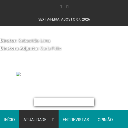
SEXTA-FEIRA, AGOSTO 07, 2026
Diretor:
Sebastião Lima
Diretora Adjunta:
Carla Félix
INÍCIO
ATUALIDADE
ENTREVISTAS
OPINIÃO