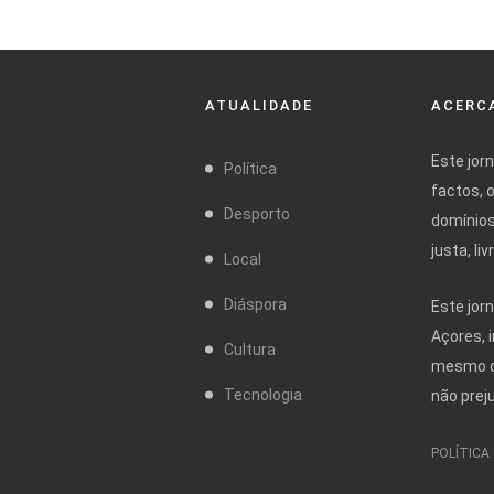
ATUALIDADE
ACERCA
Este jor
Política
factos, 
Desporto
domínios
justa, l
Local
Diáspora
Este jor
Açores, 
Cultura
mesmo da
Tecnologia
não prej
POLÍTICA