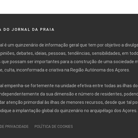
 DO JORNAL DA PRAIA
nal é um quinzenário de informação geral que tem por objetivo a divulg
opiniões, debates, ideias, pessoas, tendências, sensibilidades, em tod
 que possam ser importantes para a construção de uma sociedade 
ivre, culta, inconformada e criativa na Região Autónoma dos Açores.
nal empenha-se fortemente na unidade efetiva entre todas as ilhas do
independentemente da sua dimensão e número de residentes, poden
r atenção primordial às ilhas de menores recursos, desde que tal po
udique a implantação global do quinzenário no arquipélago dos Açores.
 DE PRIVACIDADE
POLÍTICA DE COOKIES