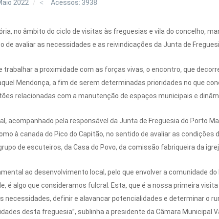
Maio 2022
Acessos: 3938
ória, no âmbito do ciclo de visitas às freguesias e vila do concelho, ma
o de avaliar as necessidades e as reivindicações da Junta de Freguesia
e trabalhar a proximidade com as forças vivas, o encontro, que decorr
quel Mendonça, a fim de serem determinadas prioridades no que con
estões relacionadas com a manutenção de espaços municipais e dinâmi
pal, acompanhado pela responsável da Junta de Freguesia do Porto Ma
omo à canada do Pico do Capitão, no sentido de avaliar as condições 
po de escuteiros, da Casa do Povo, da comissão fabriqueira da igreja
ental ao desenvolvimento local, pelo que envolver a comunidade do P
 é algo que consideramos fulcral. Esta, que é a nossa primeira visita
s necessidades, definir e alavancar potencialidades e determinar o 
idades desta freguesia”, sublinha a presidente da Câmara Municipal Vâ