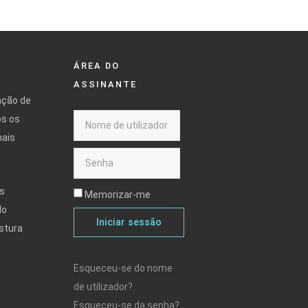
ÁREA DO
ASSINANTE
ação de
os os
mais
s
Memorizar-me
do
Iniciar sessão
stura
Esqueceu-se do nome
de utilizador?
Esqueceu-se da senha?