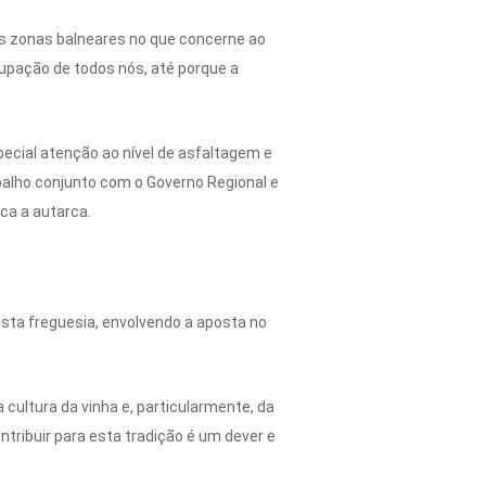
às zonas balneares no que concerne ao
upação de todos nós, até porque a
pecial atenção ao nível de asfaltagem e
balho conjunto com o Governo Regional e
ca a autarca.
desta freguesia, envolvendo a aposta no
.
ultura da vinha e, particularmente, da
ontribuir para esta tradição é um dever e