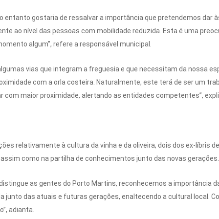
o entanto gostaria de ressalvar a importância que pretendemos dar 
nte ao nível das pessoas com mobilidade reduzida. Esta é uma preoc
omento algum”, refere a responsável municipal.
a algumas vias que integram a freguesia e que necessitam da nossa es
ximidade com a orla costeira. Naturalmente, este terá de ser um tra
ar com maior proximidade, alertando as entidades competentes”, expli
es relativamente à cultura da vinha e da oliveira, dois dos ex-líbris 
, assim como na partilha de conhecimentos junto das novas gerações
stingue as gentes do Porto Martins, reconhecemos a importância da c
a junto das atuais e futuras gerações, enaltecendo a cultural local. C
”, adianta.