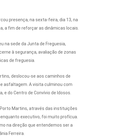
rcou presença, na sexta-feira, dia 13, na
, a fim de reforçar as dinâmicas locais.
eu na sede da Junta de Freguesia,
cerne à segurança, avaliação de zonas
cas de freguesia.
rtins, deslocou-se aos caminhos de
de asfaltagem. A visita culminou com
, e do Centro de Convívio de Idosos.
orto Martins, através das instituições
 enquanto executivo, foi muito profícua.
rumo na direção que entendemos ser a
nia Ferreira.