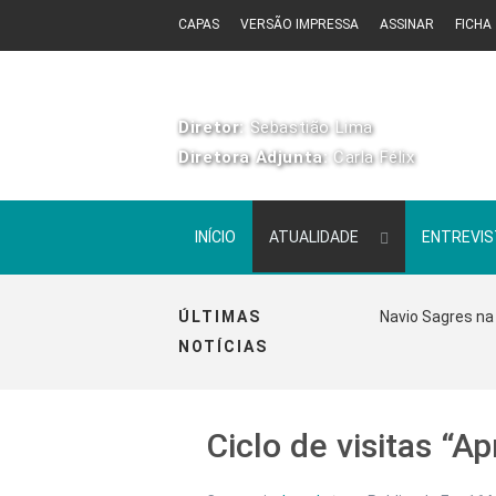
CAPAS
VERSÃO IMPRESSA
ASSINAR
FICHA
Diretor:
Sebastião Lima
Diretora Adjunta:
Carla Félix
INÍCIO
ATUALIDADE
ENTREVI
ÚLTIMAS
Navio Sagres na 
NOTÍCIAS
Ciclo de visitas “A