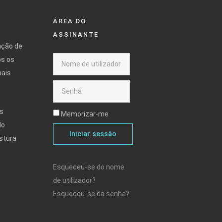
ÁREA DO
ASSINANTE
ação de
os os
mais
s
Memorizar-me
do
Iniciar sessão
stura
Esqueceu-se do nome
de utilizador?
Esqueceu-se da senha?