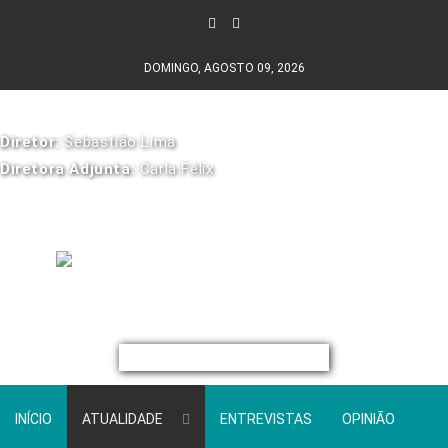
DOMINGO, AGOSTO 09, 2026
Diretor:
Sebastião Lima
Diretora Adjunta:
Carla Félix
INÍCIO
ATUALIDADE
ENTREVISTAS
OPINIÃO