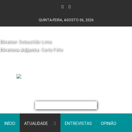
QUINTA-FEIRA, AGOSTO 06, 2026
Diretor:
Sebastião Lima
Diretora Adjunta:
Carla Félix
INÍCIO
ATUALIDADE
ENTREVISTAS
OPINIÃO