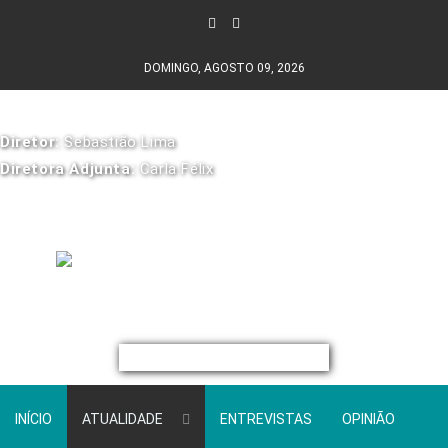
DOMINGO, AGOSTO 09, 2026
Diretor:
Sebastião Lima
Diretora Adjunta:
Carla Félix
INÍCIO
ATUALIDADE
ENTREVISTAS
OPINIÃO