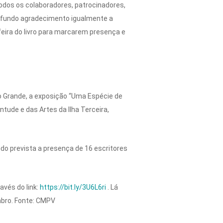
todos os colaboradores, patrocinadores,
profundo agradecimento igualmente a
feira do livro para marcarem presença e
o Grande, a exposição “Uma Espécie de
tude e das Artes da Ilha Terceira,
tando prevista a presença de 16 escritores
avés do link:
https://bit.ly/3U6L6ri
. Lá
mbro. Fonte: CMPV