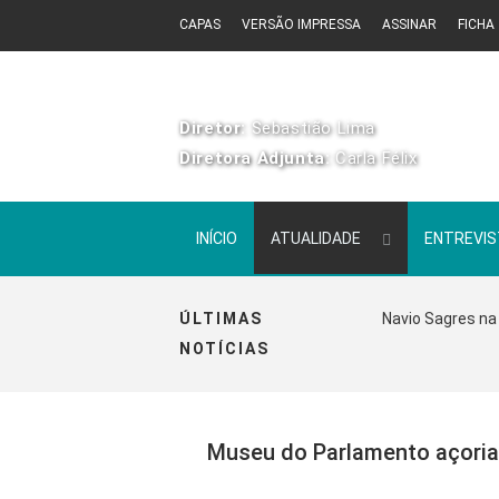
CAPAS
VERSÃO IMPRESSA
ASSINAR
FICHA
Diretor:
Sebastião Lima
Diretora Adjunta:
Carla Félix
INÍCIO
ATUALIDADE
ENTREVI
ÚLTIMAS
Navio Sagres na 
NOTÍCIAS
Museu do Parlamento açoria