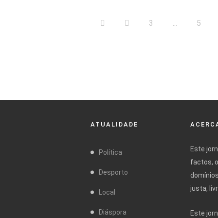
3
...
5
ATUALIDADE
ACERCA
Este jor
Política
factos, 
Desporto
domínios
justa, l
Local
Diáspora
Este jor