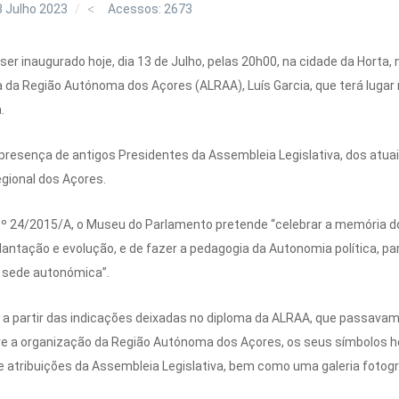
3 Julho 2023
Acessos: 2673
er inaugurado hoje, dia 13 de Julho, pelas 20h00, na cidade da Horta,
 da Região Autónoma dos Açores (ALRAA), Luís Garcia, que terá lugar no
.
presença de antigos Presidentes da Assembleia Legislativa, dos atua
gional dos Açores.
.º 24/2015/A, o Museu do Parlamento pretende “celebrar a memória 
lantação e evolução, e de fazer a pedagogia da Autonomia política, p
a sede autonómica”.
 a partir das indicações deixadas no diploma da ALRAA, que passavam
 a organização da Região Autónoma dos Açores, os seus símbolos he
 atribuições da Assembleia Legislativa, bem como uma galeria fotogr