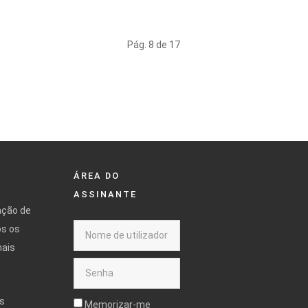
Pág. 8 de 17
ÁREA DO
ASSINANTE
ação de
os os
mais
s
Memorizar-me