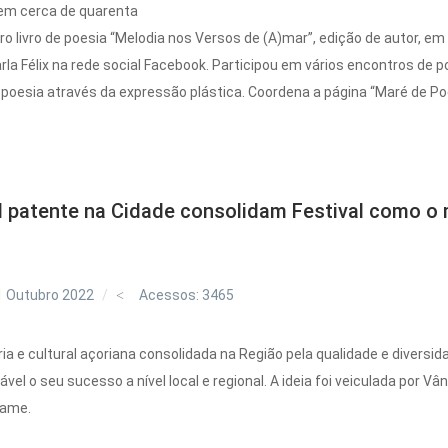
 em cerca de quarenta
ro livro de poesia “Melodia nos Versos de (A)mar”, edição de autor, e
rla Félix na rede social Facebook. Participou em vários encontros de p
oesia através da expressão plástica. Coordena a página “Maré de Poe
ral patente na Cidade consolidam Festival como o
1 Outubro 2022
Acessos: 3465
ria e cultural açoriana consolidada na Região pela qualidade e diversid
ável o seu sucesso a nível local e regional. A ideia foi veiculada por V
tame.