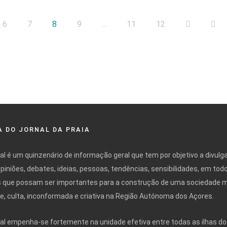
6
7
8
9
...
11
12
 DO JORNAL DA PRAIA
nal é um quinzenário de informação geral que tem por objetivo a divulg
opiniões, debates, ideias, pessoas, tendências, sensibilidades, em tod
 que possam ser importantes para a construção de uma sociedade 
ivre, culta, inconformada e criativa na Região Autónoma dos Açores.
nal empenha-se fortemente na unidade efetiva entre todas as ilhas do