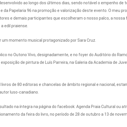
desenvolvido ao longo dos últimos dias, sendo notável o empenho de 
ria e da Papelaria 96 na promoção e valorização deste evento. O meu 
atores e demais participantes que escolheram o nosso palco, a nossa 
a edil praiense.
por um momento musical protagonizado por Sara Cruz.
lico no Outono Vivo, designadamente, e no foyer do Auditório do Ram
exposição de pintura de Luís Parreira, na Galeria da Academia de Juven
0 mil livros de 80 editoras e chancelas de âmbito regional e nacional, es
autor luso-canadiano.
ltado na íntegra na página do facebook: Agenda Praia Cultural ou atr
onamento da feira do livro, no período de 28 de outubro a 13 de nove