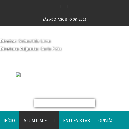
SÁBADO, AGOSTO 08, 2026
Diretor:
Sebastião Lima
Diretora Adjunta:
Carla Félix
INÍCIO
ATUALIDADE
ENTREVISTAS
OPINIÃO