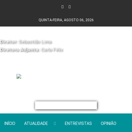
QUINTA-FEIRA, AGOSTO 06, 2026
Diretor:
Sebastião Lima
Diretora Adjunta:
Carla Félix
INÍCIO
ATUALIDADE
ENTREVISTAS
OPINIÃO