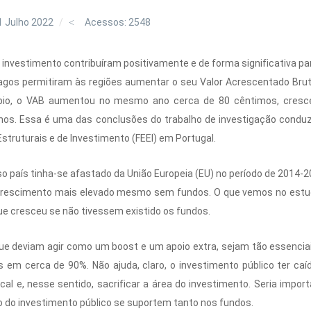
1 Julho 2022
Acessos: 2548
 investimento contribuíram positivamente e de forma significativa p
agos permitiram às regiões aumentar o seu Valor Acrescentado Brut
ípio, o VAB aumentou no mesmo ano cerca de 80 cêntimos, cresc
nos. Essa é uma das conclusões do trabalho de investigação conduzi
struturais e de Investimento (FEEI) em Portugal.
 país tinha-se afastado da União Europeia (EU) no período de 2014-20
 crescimento mais elevado mesmo sem fundos. O que vemos no estu
ue cresceu se não tivessem existido os fundos.
e deviam agir como um boost e um apoio extra, sejam tão essenciai
s em cerca de 90%. Não ajuda, claro, o investimento público ter ca
cal e, nesse sentido, sacrificar a área do investimento. Seria import
 do investimento público se suportem tanto nos fundos.