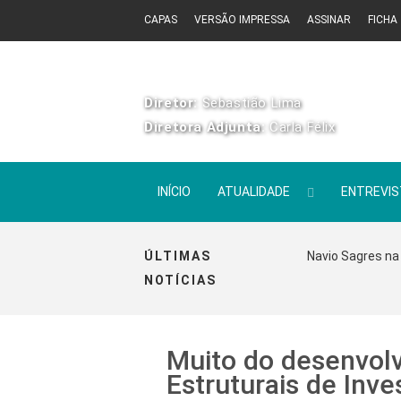
CAPAS
VERSÃO IMPRESSA
ASSINAR
FICHA
Diretor:
Sebastião Lima
Diretora Adjunta:
Carla Félix
INÍCIO
ATUALIDADE
ENTREVI
ÚLTIMAS
Navio Sagres na 
NOTÍCIAS
Muito do desenvol
Estruturais de Inv