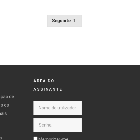
Seguinte
ÁREA DO
ASSINANTE
ação de
os os
mais
s
Memorizar-me