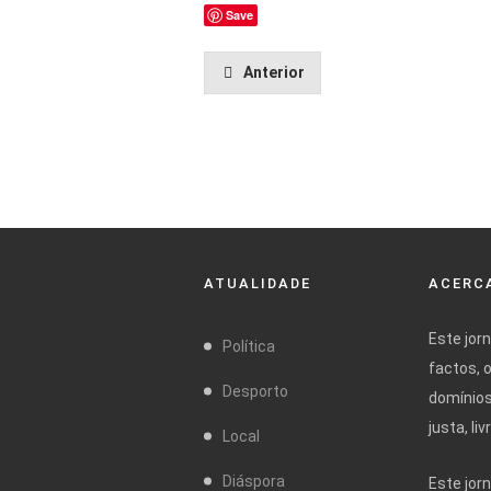
Save
Anterior
ATUALIDADE
ACERCA
Este jor
Política
factos, 
Desporto
domínios
justa, l
Local
Diáspora
Este jor