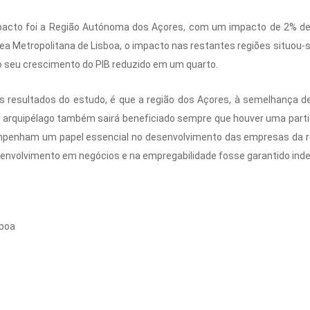
mpacto foi a Região Autónoma dos Açores, com um impacto de 2% de
Área Metropolitana de Lisboa, o impacto nas restantes regiões situo
 o seu crescimento do PIB reduzido em um quarto.
 resultados do estudo, é que a região dos Açores, à semelhança de 
 arquipélago também sairá beneficiado sempre que houver uma partici
penham um papel essencial no desenvolvimento das empresas da reg
senvolvimento em negócios e na empregabilidade fosse garantido in
sboa