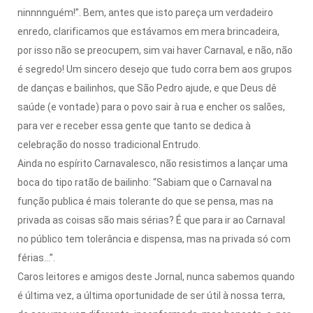
ninnnnguém!”. Bem, antes que isto pareça um verdadeiro
enredo, clarificamos que estávamos em mera brincadeira,
por isso não se preocupem, sim vai haver Carnaval, e não, não
é segredo! Um sincero desejo que tudo corra bem aos grupos
de danças e bailinhos, que São Pedro ajude, e que Deus dê
saúde (e vontade) para o povo sair à rua e encher os salões,
para ver e receber essa gente que tanto se dedica à
celebração do nosso tradicional Entrudo.
Ainda no espírito Carnavalesco, não resistimos a lançar uma
boca do tipo ratão de bailinho: “Sabiam que o Carnaval na
função publica é mais tolerante do que se pensa, mas na
privada as coisas são mais sérias? É que para ir ao Carnaval
no público tem tolerância e dispensa, mas na privada só com
férias…”.
Caros leitores e amigos deste Jornal, nunca sabemos quando
é última vez, a última oportunidade de ser útil à nossa terra,