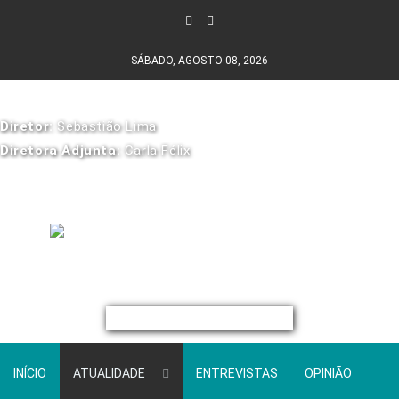
SÁBADO, AGOSTO 08, 2026
Diretor:
Sebastião Lima
Diretora Adjunta:
Carla Félix
INÍCIO
ATUALIDADE
ENTREVISTAS
OPINIÃO