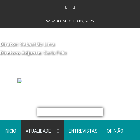
SÁBADO, AGOSTO 08, 2026
Diretor:
Sebastião Lima
Diretora Adjunta:
Carla Félix
INÍCIO
ATUALIDADE
ENTREVISTAS
OPINIÃO