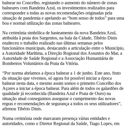
balnear no Concelho, registando o aumento do número de zonas
balneares com Bandeira Azul, os investimentos realizados para
corresponder a todas as novas recomendações originadas pela
situação de pandemia e apelando ao “bom senso de todos” para uma
boa e normal utilização das zonas balneares.
Na cerimónia simbólica de hasteamento da nova Bandeira Azul,
atribuída à praia dos Sargentos, na baía da Cidade, Tibério Dinis
enalteceu o trabalho realizado nas últimas semanas pelos
funcionários municipais, destacando a articulação entre o Município,
a Autoridade Marítima, a Direção Regional dos Assuntos do Mar, a
Autoridade de Saúde Regional e a Associação Humanitária de
Bombeiros Voluntários da Praia da Vitória.
“Por norma abríamos a época balnear a 1 de junho. Este ano, fruto
da situação que vivemos, só agora foi possível iniciar a época
balnear nesta data, e mesmo assim somos o primeiro Concelho dos
Açores a iniciar a época balnear. Para além de todos os galardões de
qualidade já reconhecida (Bandeira Azul e Praia de Ouro) na
situação atual conseguimos assegurar o cumprimento das novas
regras e recomendações de segurança a todos os seus utilizadores”,
afirmou Tibério Dinis.
Numa cerimónia onde marcaram presença várias entidades e
autoridades, como o Diretor Regional da Saúde, Tiago Lopes, em