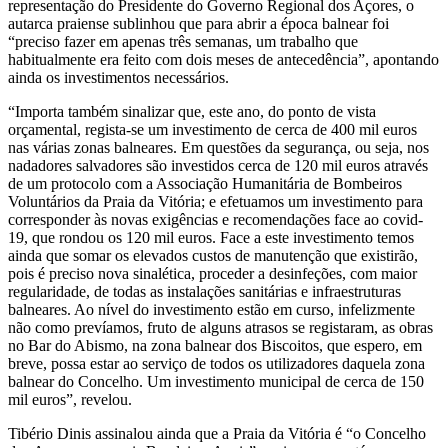
representação do Presidente do Governo Regional dos Açores, o
autarca praiense sublinhou que para abrir a época balnear foi
“preciso fazer em apenas três semanas, um trabalho que
habitualmente era feito com dois meses de antecedência”, apontando
ainda os investimentos necessários.
“Importa também sinalizar que, este ano, do ponto de vista
orçamental, regista-se um investimento de cerca de 400 mil euros
nas várias zonas balneares. Em questões da segurança, ou seja, nos
nadadores salvadores são investidos cerca de 120 mil euros através
de um protocolo com a Associação Humanitária de Bombeiros
Voluntários da Praia da Vitória; e efetuamos um investimento para
corresponder às novas exigências e recomendações face ao covid-
19, que rondou os 120 mil euros. Face a este investimento temos
ainda que somar os elevados custos de manutenção que existirão,
pois é preciso nova sinalética, proceder a desinfeções, com maior
regularidade, de todas as instalações sanitárias e infraestruturas
balneares. Ao nível do investimento estão em curso, infelizmente
não como prevíamos, fruto de alguns atrasos se registaram, as obras
no Bar do Abismo, na zona balnear dos Biscoitos, que espero, em
breve, possa estar ao serviço de todos os utilizadores daquela zona
balnear do Concelho. Um investimento municipal de cerca de 150
mil euros”, revelou.
Tibério Dinis assinalou ainda que a Praia da Vitória é “o Concelho