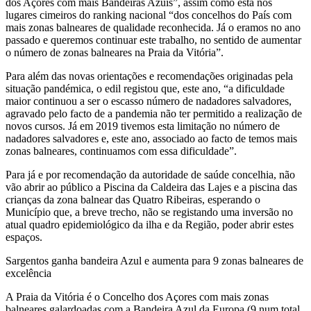
dos Açores com mais Bandeiras Azuis”, assim como está nos
lugares cimeiros do ranking nacional “dos concelhos do País com
mais zonas balneares de qualidade reconhecida. Já o eramos no ano
passado e queremos continuar este trabalho, no sentido de aumentar
o número de zonas balneares na Praia da Vitória”.
Para além das novas orientações e recomendações originadas pela
situação pandémica, o edil registou que, este ano, “a dificuldade
maior continuou a ser o escasso número de nadadores salvadores,
agravado pelo facto de a pandemia não ter permitido a realização de
novos cursos. Já em 2019 tivemos esta limitação no número de
nadadores salvadores e, este ano, associado ao facto de temos mais
zonas balneares, continuamos com essa dificuldade”.
Para já e por recomendação da autoridade de saúde concelhia, não
vão abrir ao público a Piscina da Caldeira das Lajes e a piscina das
crianças da zona balnear das Quatro Ribeiras, esperando o
Município que, a breve trecho, não se registando uma inversão no
atual quadro epidemiológico da ilha e da Região, poder abrir estes
espaços.
Sargentos ganha bandeira Azul e aumenta para 9 zonas balneares de
excelência
A Praia da Vitória é o Concelho dos Açores com mais zonas
balneares galardoadas com a Bandeira Azul da Europa (9 num total