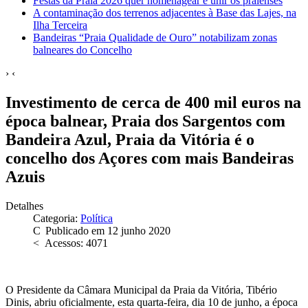
Festas da Praia 2026 quer homenagear e unir os praienses
A contaminação dos terrenos adjacentes à Base das Lajes, na
Ilha Terceira
Bandeiras “Praia Qualidade de Ouro” notabilizam zonas
balneares do Concelho
›
‹
Investimento de cerca de 400 mil euros na
época balnear, Praia dos Sargentos com
Bandeira Azul, Praia da Vitória é o
concelho dos Açores com mais Bandeiras
Azuis
Detalhes
Categoria:
Política
Publicado em 12 junho 2020
Acessos: 4071
O Presidente da Câmara Municipal da Praia da Vitória, Tibério
Dinis, abriu oficialmente, esta quarta-feira, dia 10 de junho, a época