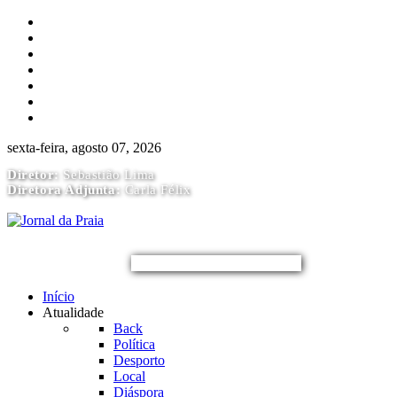
Capas
Versão Impressa
Assinar
Ficha Técnica
Estatuto Editorial
Publicidade
Acesso Assinantes
sexta-feira, agosto 07, 2026
Diretor:
Sebastião Lima
Diretora Adjunta:
Carla Félix
Início
Atualidade
Back
Política
Desporto
Local
Diáspora