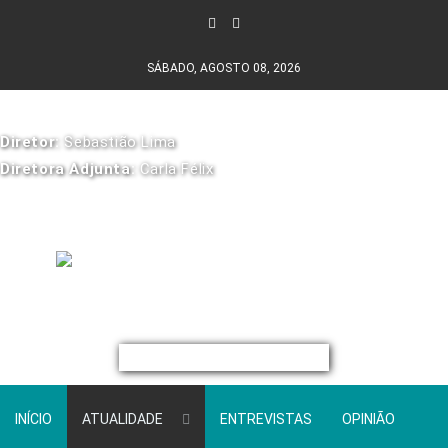
SÁBADO, AGOSTO 08, 2026
Diretor:
Sebastião Lima
Diretora Adjunta:
Carla Félix
INÍCIO
ATUALIDADE
ENTREVISTAS
OPINIÃO