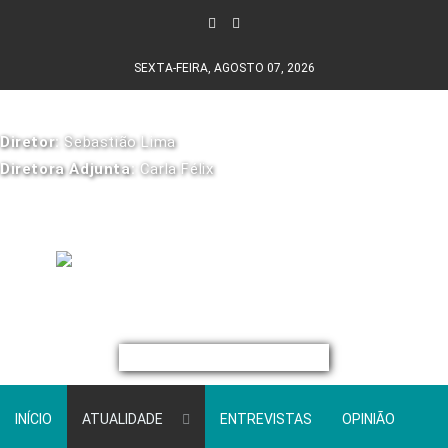
SEXTA-FEIRA, AGOSTO 07, 2026
Diretor:
Sebastião Lima
Diretora Adjunta:
Carla Félix
INÍCIO
ATUALIDADE
ENTREVISTAS
OPINIÃO