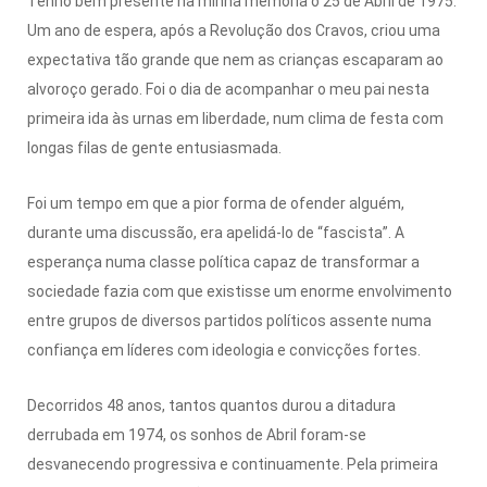
Tenho bem presente na minha memória o 25 de Abril de 1975.
Um ano de espera, após a Revolução dos Cravos, criou uma
expectativa tão grande que nem as crianças escaparam ao
alvoroço gerado. Foi o dia de acompanhar o meu pai nesta
primeira ida às urnas em liberdade, num clima de festa com
longas filas de gente entusiasmada.
Foi um tempo em que a pior forma de ofender alguém,
durante uma discussão, era apelidá-lo de “fascista”. A
esperança numa classe política capaz de transformar a
sociedade fazia com que existisse um enorme envolvimento
entre grupos de diversos partidos políticos assente numa
confiança em líderes com ideologia e convicções fortes.
Decorridos 48 anos, tantos quantos durou a ditadura
derrubada em 1974, os sonhos de Abril foram-se
desvanecendo progressiva e continuamente. Pela primeira