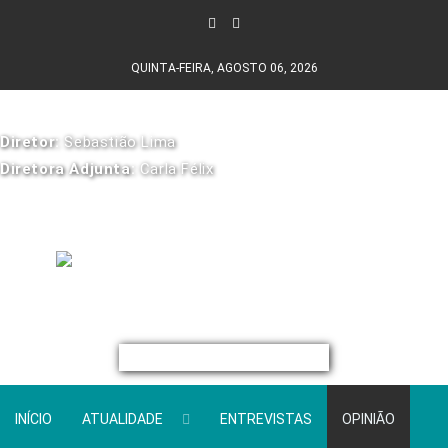
QUINTA-FEIRA, AGOSTO 06, 2026
Diretor:
Sebastião Lima
Diretora Adjunta:
Carla Félix
INÍCIO
ATUALIDADE
ENTREVISTAS
OPINIÃO