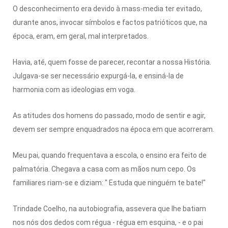
O desconhecimento era devido à mass-media ter evitado,
durante anos, invocar símbolos e factos patrióticos que, na
época, eram, em geral, mal interpretados.
Havia, até, quem fosse de parecer, recontar a nossa História.
Julgava-se ser necessário expurgá-la, e ensiná-la de
harmonia com as ideologias em voga.
As atitudes dos homens do passado, modo de sentir e agir,
devem ser sempre enquadrados na época em que acorreram.
Meu pai, quando frequentava a escola, o ensino era feito de
palmatória. Chegava a casa com as mãos num cepo. Os
familiares riam-se e diziam: " Estuda que ninguém te bate!"
Trindade Coelho, na autobiografia, assevera que lhe batiam
nos nós dos dedos com régua - régua em esquina, - e o pai