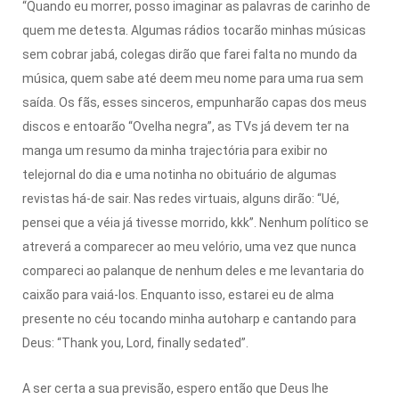
“Quando eu morrer, posso imaginar as palavras de carinho de
quem me detesta. Algumas rádios tocarão minhas músicas
sem cobrar jabá, colegas dirão que farei falta no mundo da
música, quem sabe até deem meu nome para uma rua sem
saída. Os fãs, esses sinceros, empunharão capas dos meus
discos e entoarão “Ovelha negra”, as TVs já devem ter na
manga um resumo da minha trajectória para exibir no
telejornal do dia e uma notinha no obituário de algumas
revistas há-de sair. Nas redes virtuais, alguns dirão: “Ué,
pensei que a véia já tivesse morrido, kkk”. Nenhum político se
atreverá a comparecer ao meu velório, uma vez que nunca
compareci ao palanque de nenhum deles e me levantaria do
caixão para vaiá-los. Enquanto isso, estarei eu de alma
presente no céu tocando minha autoharp e cantando para
Deus: “Thank you, Lord, finally sedated”.
A ser certa a sua previsão, espero então que Deus lhe