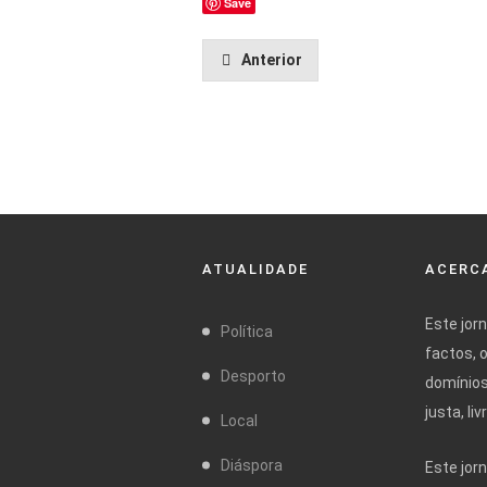
Save
Anterior
ATUALIDADE
ACERCA
Este jor
Política
factos, 
Desporto
domínios
justa, l
Local
Diáspora
Este jor