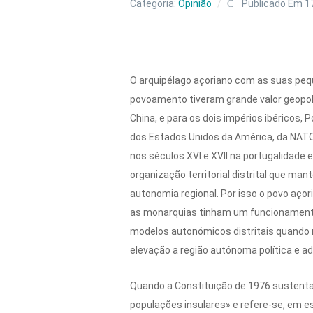
Categoria:
Opinião
Publicado Em 1
O arquipélago açoriano com as suas pequen
povoamento tiveram grande valor geopolít
China, e para os dois impérios ibéricos,
dos Estados Unidos da América, da NATO
nos séculos XVI e XVII na portugalidade 
organização territorial distrital que ma
autonomia regional. Por isso o povo aço
as monarquias tinham um funcionamento 
modelos autonómicos distritais quando n
elevação a região autónoma política e ad
Quando a Constituição de 1976 sustenta
populações insulares» e refere-se, em e