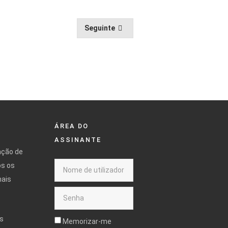
Seguinte
ÁREA DO
ASSINANTE
ação de
os os
mais
s
Memorizar-me