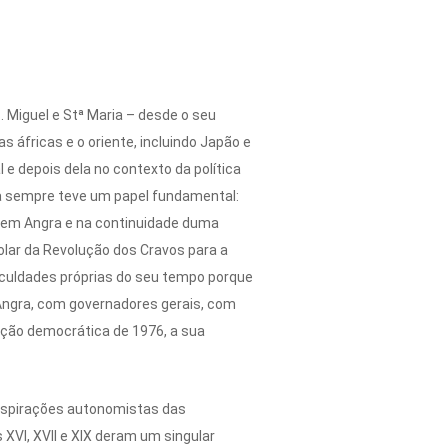
S. Miguel e Stª Maria – desde o seu
 áfricas e o oriente, incluindo Japão e
 e depois dela no contexto da política
na sempre teve um papel fundamental:
al em Angra e na continuidade duma
rolar da Revolução dos Cravos para a
ficuldades próprias do seu tempo porque
Angra, com governadores gerais, com
ição democrática de 1976, a sua
 aspirações autonomistas das
XVI, XVII e XIX deram um singular