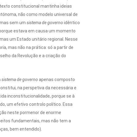
texto constitucional mantinha ideias
Autónoma, não como modelo universal de
e, mas sem um
sistema de governo
idêntico
r, porque estava em causa um momento
, mas um Estado unitário regional. Nesse
a, mas não na prática: só a partir de
elho da Revolução e a criação do
m
sistema de governo
apenas composto
nstitui, na perspetiva da necessária e
da inconstitucionalidade, porque se à
o, um efetivo controlo político. Essa
tuição neste pormenor de enorme
direitos fundamentais, mas não tem a
nças, bem entendido).