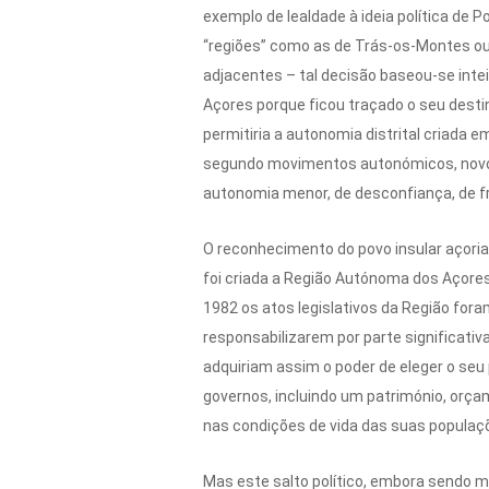
exemplo de lealdade à ideia política de 
“regiões” como as de Trás-os-Montes ou 
adjacentes – tal decisão baseou-se intei
Açores porque ficou traçado o seu desti
permitiria a autonomia distrital criada e
segundo movimentos autonómicos, novo i
autonomia menor, de desconfiança, de f
O reconhecimento do povo insular açori
foi criada a Região Autónoma dos Açores,
1982 os atos legislativos da Região for
responsabilizarem por parte significativ
adquiriam assim o poder de eleger o seu 
governos, incluindo um património, orça
nas condições de vida das suas populaç
Mas este salto político, embora sendo mu