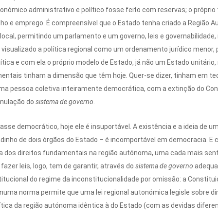
nómico administrativo e político fosse feito com reservas; o próprio 
alho e emprego. É compreensível que o Estado tenha criado a Região 
ocal, permitindo um parlamento e um governo, leis e governabilidad
visualizado a política regional como um ordenamento jurídico meno
lítica e com ela o próprio modelo de Estado, já não um Estado unitário
entais tinham a dimensão que têm hoje. Quer-se dizer, tinham em teori
ma pessoa coletiva inteiramente democrática, com a extinção do Cons
ormulação do
sistema de governo
.
e democrático, hoje ele é insuportável. A existência e a ideia de u
dinho de dois órgãos do Estado – é incomportável em democracia. E co
a dos direitos fundamentais na região autónoma, uma cada mais senti
azer leis, logo, tem de garantir, através do
sistema de governo
adequad
nstitucional do regime da inconstitucionalidade por omissão: a Consti
ue numa norma permite que uma lei regional autonómica legisle sobre 
tica da região autónoma idêntica à do Estado (com as devidas difere