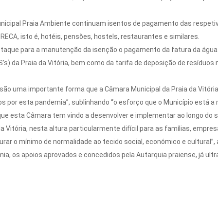
icipal Praia Ambiente continuam isentos de pagamento das respetiv
A, isto é, hotéis, pensões, hostels, restaurantes e similares.
estaque para a manutenção da isenção o pagamento da fatura da água 
SS’s) da Praia da Vitória, bem como da tarifa de deposição de resídu
 são uma importante forma que a Câmara Municipal da Praia da Vitóri
por esta pandemia”, sublinhando “o esforço que o Município está a rea
 que esta Câmara tem vindo a desenvolver e implementar ao longo do 
 Vitória, nesta altura particularmente difícil para as famílias, empres
rar o mínimo de normalidade ao tecido social, económico e cultural”, a
mia, os apoios aprovados e concedidos pela Autarquia praiense, já ult