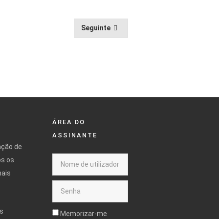
Seguinte
ÁREA DO
ASSINANTE
ação de
os os
mais
s
Memorizar-me