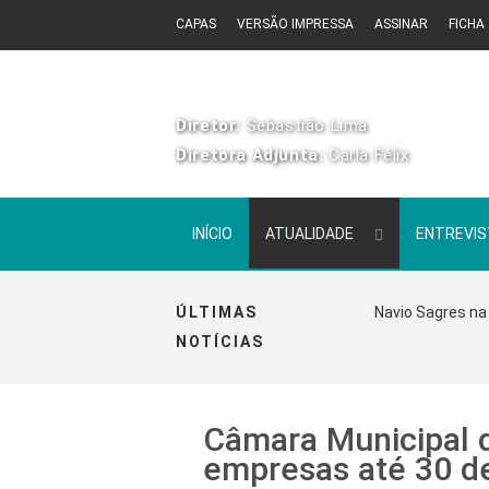
CAPAS
VERSÃO IMPRESSA
ASSINAR
FICHA
Diretor:
Sebastião Lima
Diretora Adjunta:
Carla Félix
INÍCIO
ATUALIDADE
ENTREVI
ÚLTIMAS
Navio Sagres na 
NOTÍCIAS
Câmara Municipal da
empresas até 30 d