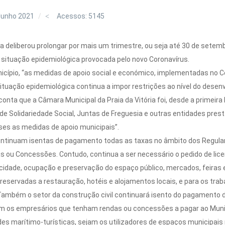
Junho 2021
Acessos: 5145
ia deliberou prolongar por mais um trimestre, ou seja até 30 de setemb
situação epidemiológica provocada pelo novo Coronavírus.
unicípio, “as medidas de apoio social e económico, implementadas no
 situação epidemiológica continua a impor restrições ao nível do dese
nta que a Câmara Municipal da Praia da Vitória foi, desde a primeira h
 de Solidariedade Social, Juntas de Freguesia e outras entidades pres
es as medidas de apoio municipais”.
continuam isentas de pagamento todas as taxas no âmbito dos Regul
s ou Concessões. Contudo, continua a ser necessário o pedido de lic
cidade, ocupação e preservação do espaço público, mercados, feiras 
eservadas a restauração, hotéis e alojamentos locais, e para os tra
ambém o setor da construção civil continuará isento do pagamento 
am os empresários que tenham rendas ou concessões a pagar ao Muni
ades marítimo-turísticas, sejam os utilizadores de espaços municipa