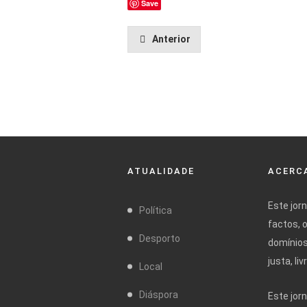
Save
Anterior
ATUALIDADE
ACERCA
Este jor
Política
factos, 
Desporto
domínios
justa, l
Local
Diáspora
Este jor