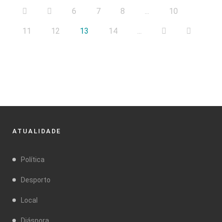
6
7
8
...
10
11
12
13
14
...
ATUALIDADE
Política
Desporto
Local
Diáspora