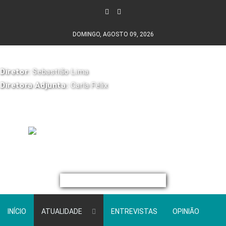
DOMINGO, AGOSTO 09, 2026
Diretor:
Sebastião Lima
Diretora Adjunta:
Carla Félix
INÍCIO
ATUALIDADE
ENTREVISTAS
OPINIÃO