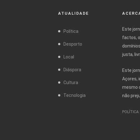
ATUALIDADE
ACERCA
Este jor
Política
factos, 
Desporto
domínios
justa, l
Local
Diáspora
Este jor
Açores, 
Cultura
mesmo da
Tecnologia
não prej
POLÍTICA