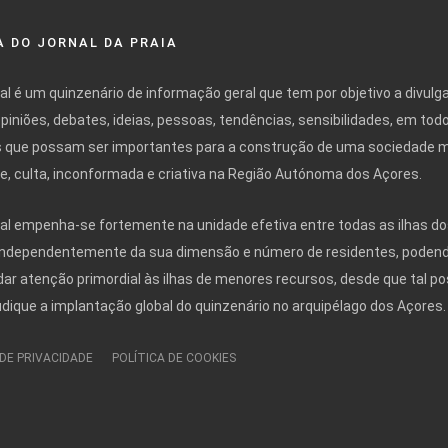
 DO JORNAL DA PRAIA
nal é um quinzenário de informação geral que tem por objetivo a divulg
opiniões, debates, ideias, pessoas, tendências, sensibilidades, em tod
 que possam ser importantes para a construção de uma sociedade 
ivre, culta, inconformada e criativa na Região Autónoma dos Açores.
nal empenha-se fortemente na unidade efetiva entre todas as ilhas do
independentemente da sua dimensão e número de residentes, poden
r atenção primordial às ilhas de menores recursos, desde que tal po
udique a implantação global do quinzenário no arquipélago dos Açores.
 DE PRIVACIDADE
POLÍTICA DE COOKIES