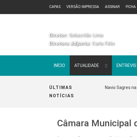
CAPAS
VERSÃO IMPRESSA
ASSINAR
FICHA
Diretor:
Sebastião Lima
Diretora Adjunta:
Carla Félix
INÍCIO
ATUALIDADE
ENTREVI
ÚLTIMAS
Navio Sagres na 
NOTÍCIAS
Câmara Municipal d