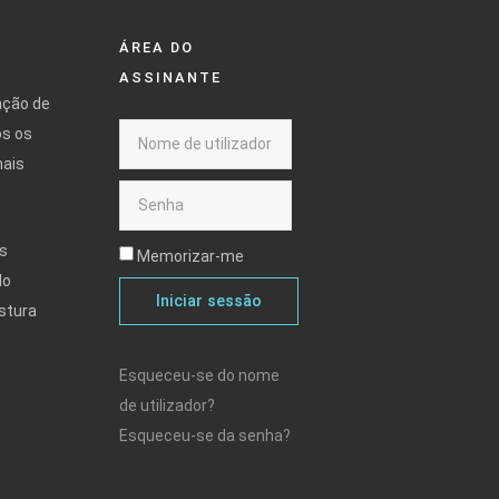
ÁREA DO
ASSINANTE
ação de
os os
mais
s
Memorizar-me
do
Iniciar sessão
stura
Esqueceu-se do nome
de utilizador?
Esqueceu-se da senha?