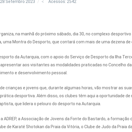
 28 Setembro 2023
Acessos: 2542
 organiza, na manhã do próximo sábado, dia 30, no complexo desportivo
aia, uma Montra do Desporto, que contará com mais de uma dezena de 
sporto da Autarquia, com o apoio do Serviço de Desporto da Ilha Terc
presentar aos visitantes as modalidades praticadas no Concelho da P
scimento e desenvolvimento pessoal.
de crianças e jovens que, durante algumas horas, vão mostrar as sua
prática desportiva. Além disso, os clubes têm aqui a oportunidade de m
ptista, que lidera o pelouro do desporto na Autarquia.
m a ADREP, a Associação de Jovens da Fonte do Bastardo, a formação d
ube de Karaté Shotokan da Praia da Vitória, o Clube de Judo da Praia da