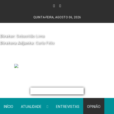
QUINTA-FEIRA, AGOSTO 06, 2026
Diretor:
Sebastião Lima
Diretora Adjunta:
Carla Félix
INÍCIO
ATUALIDADE
ENTREVISTAS
OPINIÃO