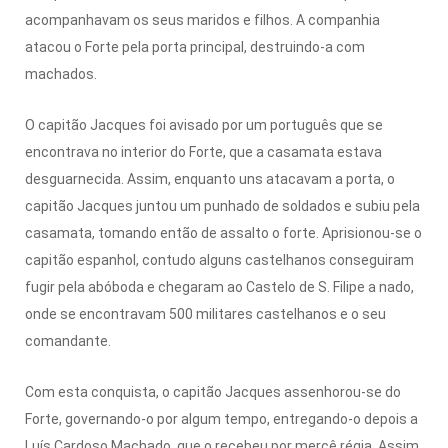
acompanhavam os seus maridos e filhos. A companhia
atacou o Forte pela porta principal, destruindo-a com
machados.
O capitão Jacques foi avisado por um português que se
encontrava no interior do Forte, que a casamata estava
desguarnecida. Assim, enquanto uns atacavam a porta, o
capitão Jacques juntou um punhado de soldados e subiu pela
casamata, tomando então de assalto o forte. Aprisionou-se o
capitão espanhol, contudo alguns castelhanos conseguiram
fugir pela abóboda e chegaram ao Castelo de S. Filipe a nado,
onde se encontravam 500 militares castelhanos e o seu
comandante.
Com esta conquista, o capitão Jacques assenhorou-se do
Forte, governando-o por algum tempo, entregando-o depois a
Luís Cardoso Machado, que o recebeu por mercê régia. Assim,