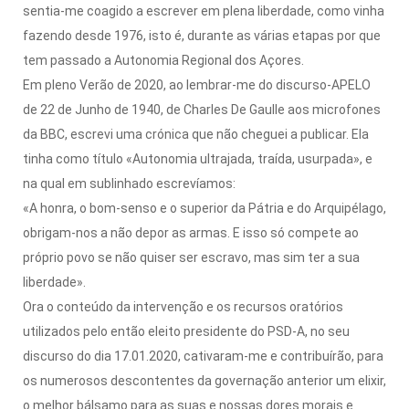
sentia-me coagido a escrever em plena liberdade, como vinha
fazendo desde 1976, isto é, durante as várias etapas por que
tem passado a Autonomia Regional dos Açores.
Em pleno Verão de 2020, ao lembrar-me do discurso-APELO
de 22 de Junho de 1940, de Charles De Gaulle aos microfones
da BBC, escrevi uma crónica que não cheguei a publicar. Ela
tinha como título «Autonomia ultrajada, traída, usurpada», e
na qual em sublinhado escrevíamos:
«A honra, o bom-senso e o superior da Pátria e do Arquipélago,
obrigam-nos a não depor as armas. E isso só compete ao
próprio povo se não quiser ser escravo, mas sim ter a sua
liberdade».
Ora o conteúdo da intervenção e os recursos oratórios
utilizados pelo então eleito presidente do PSD-A, no seu
discurso do dia 17.01.2020, cativaram-me e contribuírão, para
os numerosos descontentes da governação anterior um elixir,
o melhor bálsamo para as suas e nossas dores morais e