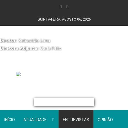
QUINTA-FEIRA, AGOSTO 06, 2026
Diretor:
Sebastião Lima
Diretora Adjunta:
Carla Félix
INÍCIO
ATUALIDADE
ENTREVISTAS
OPINIÃO