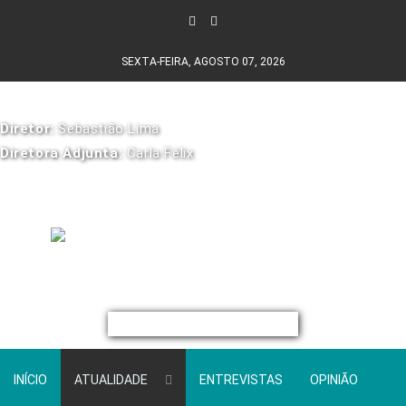
SEXTA-FEIRA, AGOSTO 07, 2026
Diretor:
Sebastião Lima
Diretora Adjunta:
Carla Félix
INÍCIO
ATUALIDADE
ENTREVISTAS
OPINIÃO