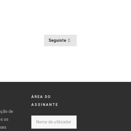
Seguinte
ÁREA DO
ASSINANTE
ação de
os os
mais