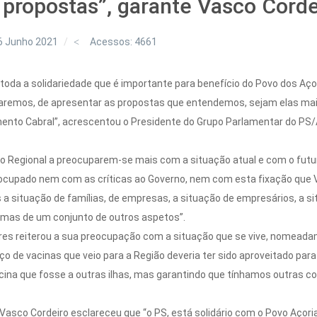
 propostas”, garante Vasco Corde
6 Junho 2021
Acessos: 4661
oda a solidariedade que é importante para benefício do Povo dos Açor
aremos, de apresentar as propostas que entendemos, sejam elas mai
ento Cabral”, acrescentou o Presidente do Grupo Parlamentar do PS
no Regional a preocuparem-se mais com a situação atual e com o futu
reocupado nem com as críticas ao Governo, nem com esta fixação que
 situação de famílias, de empresas, a situação de empresários, a si
, mas de um conjunto de outros aspetos”.
es reiterou a sua preocupação com a situação que se vive, nomeadame
ço de vacinas que veio para a Região deveria ter sido aproveitado par
ina que fosse a outras ilhas, mas garantindo que tínhamos outras c
, Vasco Cordeiro esclareceu que “o PS, está solidário com o Povo Açor