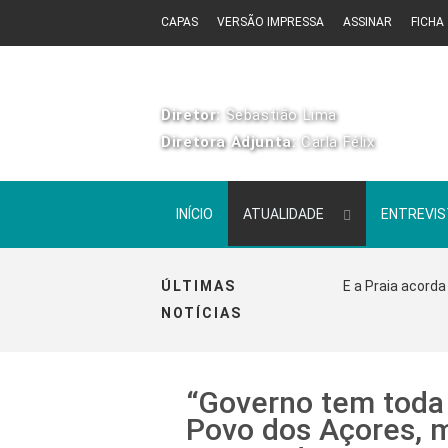
CAPAS
VERSÃO IMPRESSA
ASSINAR
FICHA
Diretor:
Sebastião Lima
Diretora Adjunta:
Carla Félix
INÍCIO
ATUALIDADE
ENTREVI
ÚLTIMAS
E a Praia acorda
NOTÍCIAS
“Governo tem toda 
Povo dos Açores, m