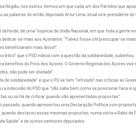
sa Região, nos exatos termos em que cada um dos Partidos que apoia
ou as palavras do então deputado Artur Lima, atual vice-presidente do
D defende, de uma “espécie de União Nacional, em que toda a gente 
 a dedicar-se mais aos Açorianos: “Talvez fosse útil preocupar-se ma
s beneficiariam mais disso!”.
ático” que o PSD indicia com a questão da solidariedade, sublinhou:
para benefício do Povo dos Açores. O Governo Regional dos Açores vi
dos, não pode ser olvidado”.
ta de solidariedade” e que o PS se tem “refreado” nas críticas ao Gov
 a indecisão do PSD que “não sabe bem como se posicionar face à opo
tas ou se há de criticar quando são apresentadas propostas”.
rio passado, quando apresentou uma Declaração Política com proposta
, quando destacou essas mesmas propostas, numa visita a Rabo de P
o da Saúde” e de outros senhores deputados.