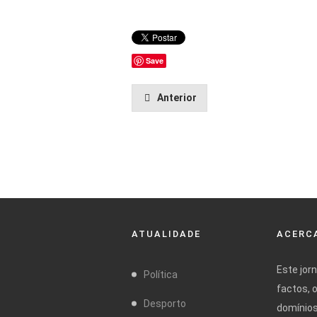
Save
Anterior
ATUALIDADE
ACERCA
Este jor
Política
factos, 
Desporto
domínios