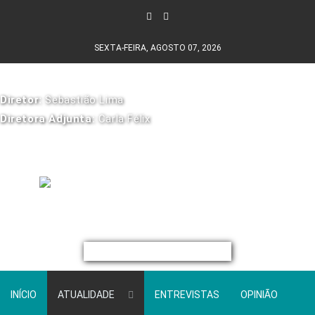
SEXTA-FEIRA, AGOSTO 07, 2026
Diretor:
Sebastião Lima
Diretora Adjunta:
Carla Félix
INÍCIO
ATUALIDADE
ENTREVISTAS
OPINIÃO