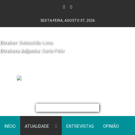
SEXTA-FEIRA, AGOSTO 07, 2026
Diretor:
Sebastião Lima
Diretora Adjunta:
Carla Félix
INÍCIO
ATUALIDADE
ENTREVISTAS
OPINIÃO